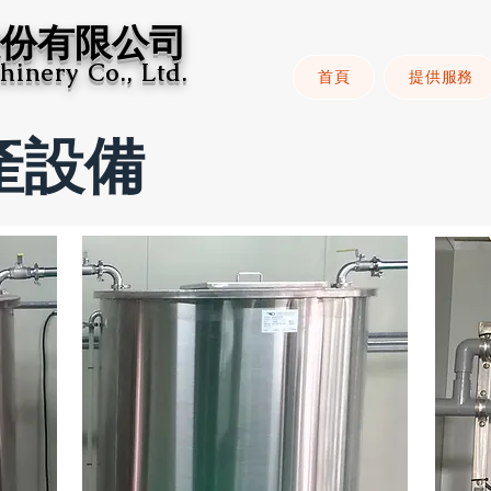
股份有限公司
hinery Co., Ltd.
首頁
提供服務
產設備