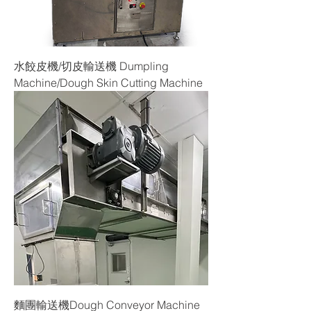
水餃皮機/切皮輸送機 Dumpling
Machine/Dough Skin Cutting Machine
麵團輸送機Dough Conveyor Machine