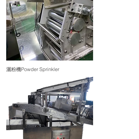
灑粉機Powder Sprinkler